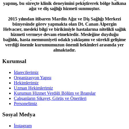
yapmış, bu süreçte klinik deneyimini pekiştirerek bölge halkına
ağız ve diş sağlığı hizmeti sunmuştur.
2015 yılından itibaren Mardin Ağız ve Diş Sağlığı Merkezi
bünyesinde görev yapmakta olan Dt. Canan Alpergin
Helvacıer, mesleki bilgi ve birikimiyle hastalarına nitelikli sağlık
hizmeti vermeye devam etmektedir. Mesleğine duyduğu
bağlılık, hasta memnuniyeti odaklı yaklaşımı ve sürekli gelişime
verdiği önemle kurumumuzun önemli hekimleri arasında yer
almaktadır.
Kurumsal
İdarecilerimiz
Organizasyon Yapısı
Hekimlerimiz
Uzman Hekimlerimiz
Kurumun Hizmet Verdiği Bölüm ve Branşlar
Çalışanların Şikayet, Görüş ve Önerileri
Personelimiz
Sosyal Medya
İnstagram