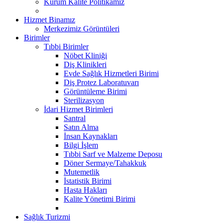
Kurum Kalite Politikamız
Hizmet Binamız
Merkezimiz Görüntüleri
Birimler
Tıbbi Birimler
Nöbet Kliniği
Diş Klinikleri
Evde Sağlık Hizmetleri Birimi
Diş Protez Laboratuvarı
Görüntüleme Birimi
Sterilizasyon
İdari Hizmet Birimleri
Santral
Satın Alma
İnsan Kaynakları
Bilgi İşlem
Tıbbi Sarf ve Malzeme Deposu
Döner Sermaye/Tahakkuk
Mutemetlik
İstatistik Birimi
Hasta Hakları
Kalite Yönetimi Birimi
Sağlık Turizmi