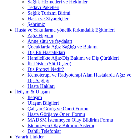
Sağlık Hizmetleri ve Hekimler
Tedavi Paketleri
Sağlık Turizmi Birimi
Hasta ve Ziyaretçiler
Şehrimiz
Hasta ve Yakınlarına yönelik farkındalık Eğitimleri
Ağız Hijyeni
Anne sütü ve faydaları
Çocuklarda Ağız Sağlığı ve Bakımı
Diş Eti Hastalıkları
Hamilelikte Ağız/Diş Bakımı ve Diş Çürükleri
İlk Dişler (Süt Dişleri)
Diş Protezi Nedir?
Kemoterapi ve Radyoterapi Alan Hastalarda Ağız ve
Diş Sağlığı
Hasta Hakları
İletişim & Ulaşım
İletişim
Ulaşım Bilgileri
Çalışan Görüş ve Öneri Formu
Hasta Görüş ve Öneri Formu
MADSM İstenmeyen Olay Bildirim Formu
İstenmeyen Olay Bildirim Sistemi
Dahili Telefonlar
Yararlı Linkler