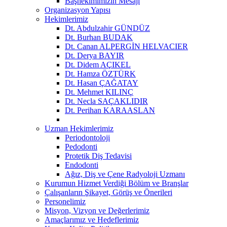
Başhekimimizin Mesajı
Organizasyon Yapısı
Hekimlerimiz
Dt. Abdulzahir GÜNDÜZ
Dt. Burhan BUDAK
Dt. Canan ALPERGİN HELVACIER
Dt. Derya BAYIR
Dt. Didem AÇIKEL
Dt. Hamza ÖZTÜRK
Dt. Hasan ÇAĞATAY
Dt. Mehmet KILINÇ
Dt. Necla SAÇAKLIDIR
Dt. Perihan KARAASLAN
Uzman Hekimlerimiz
Periodontoloji
Pedodonti
Protetik Diş Tedavisi
Endodonti
Ağız, Diş ve Çene Radyoloji Uzmanı
Kurumun Hizmet Verdiği Bölüm ve Branşlar
Çalışanların Şikayet, Görüş ve Önerileri
Personelimiz
Misyon, Vizyon ve Değerlerimiz
Amaçlarımız ve Hedeflerimiz