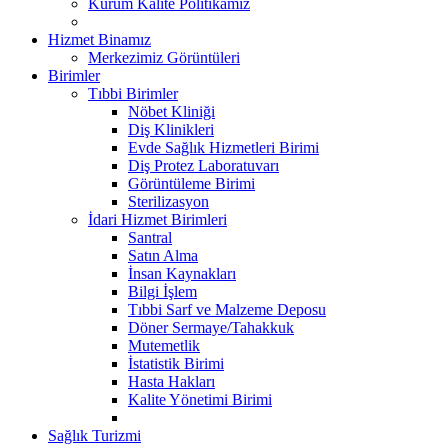
Kurum Kalite Politikamız
Hizmet Binamız
Merkezimiz Görüntüleri
Birimler
Tıbbi Birimler
Nöbet Kliniği
Diş Klinikleri
Evde Sağlık Hizmetleri Birimi
Diş Protez Laboratuvarı
Görüntüleme Birimi
Sterilizasyon
İdari Hizmet Birimleri
Santral
Satın Alma
İnsan Kaynakları
Bilgi İşlem
Tıbbi Sarf ve Malzeme Deposu
Döner Sermaye/Tahakkuk
Mutemetlik
İstatistik Birimi
Hasta Hakları
Kalite Yönetimi Birimi
Sağlık Turizmi