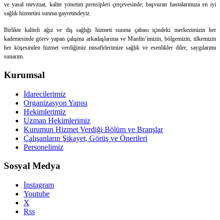
ve yasal mevzuat, kalite yönetim prensipleri çerçevesinde; başvuran hastalarımıza en iyi
sağlık hizmetini sunma gayretindeyiz.
Birlikte kaliteli ağız ve diş sağlığı hizmeti sunma çabası içindeki merkezimizin her
kademesinde görev yapan çalışma arkadaşlarıma ve Mardin’imizin, bölgemizin, ülkemizin
her köşesinden hizmet verdiğimiz misafirlerimize sağlık ve esenlikler diler, saygılarımı
sunarım.
Kurumsal
İdarecilerimiz
Organizasyon Yapısı
Hekimlerimiz
Uzman Hekimlerimiz
Kurumun Hizmet Verdiği Bölüm ve Branşlar
Çalışanların Şikayet, Görüş ve Önerileri
Personelimiz
Sosyal Medya
İnstagram
Youtube
X
Rss