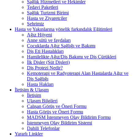
Sağlık Hizmetleri ve Hekimler
Tedavi Paketleri
Sağlık Turizmi Birimi
Hasta ve Ziyaretçiler
Şehrimiz
Hasta ve Yakınlarına yönelik farkındalık Eğitimleri
Ağız Hijyeni
Anne sütü ve faydaları
Çocuklarda Ağız Sağlığı ve Bakımı
Diş Eti Hastalıkları
Hamilelikte Ağız/Diş Bakımı ve Diş Çürükleri
İlk Dişler (Süt Dişleri)
Diş Protezi Nedir?
Kemoterapi ve Radyoterapi Alan Hastalarda Ağız ve
Diş Sağlığı
Hasta Hakları
İletişim & Ulaşım
İletişim
Ulaşım Bilgileri
Çalışan Görüş ve Öneri Formu
Hasta Görüş ve Öneri Formu
MADSM İstenmeyen Olay Bildirim Formu
İstenmeyen Olay Bildirim Sistemi
Dahili Telefonlar
Yararlı Linkler