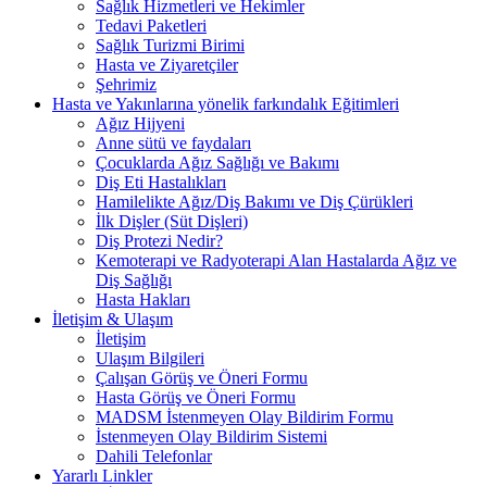
Sağlık Hizmetleri ve Hekimler
Tedavi Paketleri
Sağlık Turizmi Birimi
Hasta ve Ziyaretçiler
Şehrimiz
Hasta ve Yakınlarına yönelik farkındalık Eğitimleri
Ağız Hijyeni
Anne sütü ve faydaları
Çocuklarda Ağız Sağlığı ve Bakımı
Diş Eti Hastalıkları
Hamilelikte Ağız/Diş Bakımı ve Diş Çürükleri
İlk Dişler (Süt Dişleri)
Diş Protezi Nedir?
Kemoterapi ve Radyoterapi Alan Hastalarda Ağız ve
Diş Sağlığı
Hasta Hakları
İletişim & Ulaşım
İletişim
Ulaşım Bilgileri
Çalışan Görüş ve Öneri Formu
Hasta Görüş ve Öneri Formu
MADSM İstenmeyen Olay Bildirim Formu
İstenmeyen Olay Bildirim Sistemi
Dahili Telefonlar
Yararlı Linkler