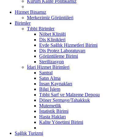
Kurum Kalite Politikamız
Hizmet Binamız
Merkezimiz Görüntüleri
Birimler
Tıbbi Birimler
Nöbet Kliniği
Diş Klinikleri
Evde Sağlık Hizmetleri Birimi
Diş Protez Laboratuvarı
Görüntüleme Birimi
Sterilizasyon
İdari Hizmet Birimleri
Santral
Satın Alma
İnsan Kaynakları
Bilgi İşlem
Tıbbi Sarf ve Malzeme Deposu
Döner Sermaye/Tahakkuk
Mutemetlik
İstatistik Birimi
Hasta Hakları
Kalite Yönetimi Birimi
Sağlık Turizmi