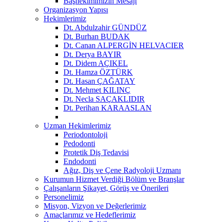
Başhekimimizin Mesajı
Organizasyon Yapısı
Hekimlerimiz
Dt. Abdulzahir GÜNDÜZ
Dt. Burhan BUDAK
Dt. Canan ALPERGİN HELVACIER
Dt. Derya BAYIR
Dt. Didem AÇIKEL
Dt. Hamza ÖZTÜRK
Dt. Hasan ÇAĞATAY
Dt. Mehmet KILINÇ
Dt. Necla SAÇAKLIDIR
Dt. Perihan KARAASLAN
Uzman Hekimlerimiz
Periodontoloji
Pedodonti
Protetik Diş Tedavisi
Endodonti
Ağız, Diş ve Çene Radyoloji Uzmanı
Kurumun Hizmet Verdiği Bölüm ve Branşlar
Çalışanların Şikayet, Görüş ve Önerileri
Personelimiz
Misyon, Vizyon ve Değerlerimiz
Amaçlarımız ve Hedeflerimiz