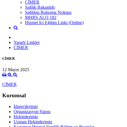
CİMER
Sağlık Bakanlığı
Sağlıkta Buluşma Noktası
MHRS ALO 182
Hizmet İçi Eğitim Linki (Online)
Yararlı Linkler
CİMER
CİMER
12 Mayıs 2025
CİMER
Kurumsal
İdarecilerimiz
Organizasyon Yapısı
Hekimlerimiz
Uzman Hekimlerimiz
Kurumun Hizmet Verdiği Bölüm ve Branşlar