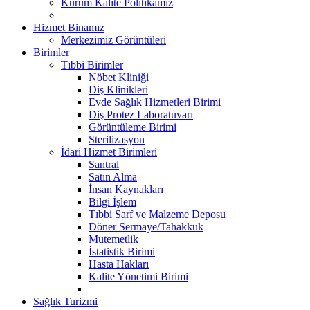
Kurum Kalite Politikamız
Hizmet Binamız
Merkezimiz Görüntüleri
Birimler
Tıbbi Birimler
Nöbet Kliniği
Diş Klinikleri
Evde Sağlık Hizmetleri Birimi
Diş Protez Laboratuvarı
Görüntüleme Birimi
Sterilizasyon
İdari Hizmet Birimleri
Santral
Satın Alma
İnsan Kaynakları
Bilgi İşlem
Tıbbi Sarf ve Malzeme Deposu
Döner Sermaye/Tahakkuk
Mutemetlik
İstatistik Birimi
Hasta Hakları
Kalite Yönetimi Birimi
Sağlık Turizmi