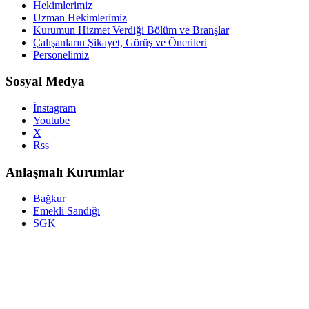
Hekimlerimiz
Uzman Hekimlerimiz
Kurumun Hizmet Verdiği Bölüm ve Branşlar
Çalışanların Şikayet, Görüş ve Önerileri
Personelimiz
Sosyal Medya
İnstagram
Youtube
X
Rss
Anlaşmalı Kurumlar
Bağkur
Emekli Sandığı
SGK