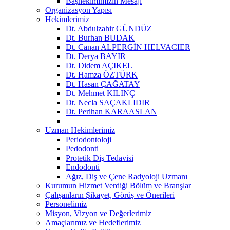
Başhekimimizin Mesajı
Organizasyon Yapısı
Hekimlerimiz
Dt. Abdulzahir GÜNDÜZ
Dt. Burhan BUDAK
Dt. Canan ALPERGİN HELVACIER
Dt. Derya BAYIR
Dt. Didem AÇIKEL
Dt. Hamza ÖZTÜRK
Dt. Hasan ÇAĞATAY
Dt. Mehmet KILINÇ
Dt. Necla SAÇAKLIDIR
Dt. Perihan KARAASLAN
Uzman Hekimlerimiz
Periodontoloji
Pedodonti
Protetik Diş Tedavisi
Endodonti
Ağız, Diş ve Çene Radyoloji Uzmanı
Kurumun Hizmet Verdiği Bölüm ve Branşlar
Çalışanların Şikayet, Görüş ve Önerileri
Personelimiz
Misyon, Vizyon ve Değerlerimiz
Amaçlarımız ve Hedeflerimiz