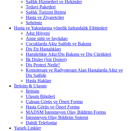
Sağlık Hizmetleri ve Hekimler
Tedavi Paketleri
Sağlık Turizmi Birimi
Hasta ve Ziyaretçiler
Şehrimiz
Hasta ve Yakınlarına yönelik farkındalık Eğitimleri
Ağız Hijyeni
Anne sütü ve faydaları
Çocuklarda Ağız Sağlığı ve Bakımı
Diş Eti Hastalıkları
Hamilelikte Ağız/Diş Bakımı ve Diş Çürükleri
İlk Dişler (Süt Dişleri)
Diş Protezi Nedir?
Kemoterapi ve Radyoterapi Alan Hastalarda Ağız ve
Diş Sağlığı
Hasta Hakları
İletişim & Ulaşım
İletişim
Ulaşım Bilgileri
Çalışan Görüş ve Öneri Formu
Hasta Görüş ve Öneri Formu
MADSM İstenmeyen Olay Bildirim Formu
İstenmeyen Olay Bildirim Sistemi
Dahili Telefonlar
Yararlı Linkler