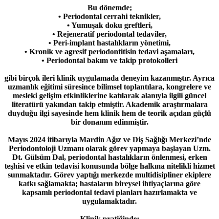
Bu dönemde;
• Periodontal cerrahi teknikler,
• Yumuşak doku greftleri,
• Rejeneratif periodontal tedaviler,
• Peri-implant hastalıkların yönetimi,
• Kronik ve agresif periodontitisin tedavi aşamaları,
• Periodontal bakım ve takip protokolleri
gibi birçok ileri klinik uygulamada deneyim kazanmıştır. Ayrıca
uzmanlık eğitimi süresince bilimsel toplantılara, kongrelere ve
mesleki gelişim etkinliklerine katılarak alanıyla ilgili güncel
literatürü yakından takip etmiştir. Akademik araştırmalara
duyduğu ilgi sayesinde hem klinik hem de teorik açıdan güçlü
bir donanım edinmiştir.
Mayıs 2024 itibarıyla Mardin Ağız ve Diş Sağlığı Merkezi’nde
Periodontoloji Uzmanı olarak görev yapmaya başlayan Uzm.
Dt. Gülsüm Dal, periodontal hastalıkların önlenmesi, erken
teşhisi ve etkin tedavisi konusunda bölge halkına nitelikli hizmet
sunmaktadır. Görev yaptığı merkezde multidisipliner ekiplere
katkı sağlamakta; hastaların bireysel ihtiyaçlarına göre
kapsamlı periodontal tedavi planları hazırlamakta ve
uygulamaktadır.
Klinik pratiğinde;