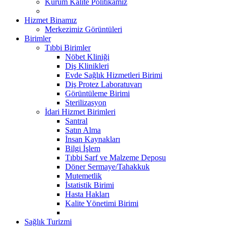
Kurum Kalite Politikamız
Hizmet Binamız
Merkezimiz Görüntüleri
Birimler
Tıbbi Birimler
Nöbet Kliniği
Diş Klinikleri
Evde Sağlık Hizmetleri Birimi
Diş Protez Laboratuvarı
Görüntüleme Birimi
Sterilizasyon
İdari Hizmet Birimleri
Santral
Satın Alma
İnsan Kaynakları
Bilgi İşlem
Tıbbi Sarf ve Malzeme Deposu
Döner Sermaye/Tahakkuk
Mutemetlik
İstatistik Birimi
Hasta Hakları
Kalite Yönetimi Birimi
Sağlık Turizmi