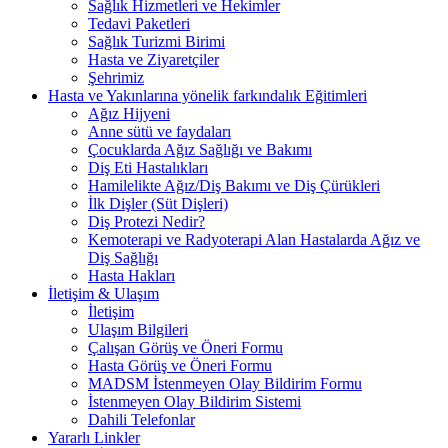
Sağlık Hizmetleri ve Hekimler
Tedavi Paketleri
Sağlık Turizmi Birimi
Hasta ve Ziyaretçiler
Şehrimiz
Hasta ve Yakınlarına yönelik farkındalık Eğitimleri
Ağız Hijyeni
Anne sütü ve faydaları
Çocuklarda Ağız Sağlığı ve Bakımı
Diş Eti Hastalıkları
Hamilelikte Ağız/Diş Bakımı ve Diş Çürükleri
İlk Dişler (Süt Dişleri)
Diş Protezi Nedir?
Kemoterapi ve Radyoterapi Alan Hastalarda Ağız ve
Diş Sağlığı
Hasta Hakları
İletişim & Ulaşım
İletişim
Ulaşım Bilgileri
Çalışan Görüş ve Öneri Formu
Hasta Görüş ve Öneri Formu
MADSM İstenmeyen Olay Bildirim Formu
İstenmeyen Olay Bildirim Sistemi
Dahili Telefonlar
Yararlı Linkler