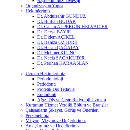
Başhekimimizin Mesajı
Organizasyon Yapısı
Hekimlerimiz
Dt. Abdulzahir GÜNDÜZ
Dt. Burhan BUDAK
Dt. Canan ALPERGİN HELVACIER
Dt. Derya BAYIR
Dt. Didem AÇIKEL
Dt. Hamza ÖZTÜRK
Dt. Hasan ÇAĞATAY
Dt. Mehmet KILINÇ
Dt. Necla SAÇAKLIDIR
Dt. Perihan KARAASLAN
Uzman Hekimlerimiz
Periodontoloji
Pedodonti
Protetik Diş Tedavisi
Endodonti
Ağız, Diş ve Çene Radyoloji Uzmanı
Kurumun Hizmet Verdiği Bölüm ve Branşlar
Çalışanların Şikayet, Görüş ve Önerileri
Personelimiz
Misyon, Vizyon ve Değerlerimiz
Amaçlarımız ve Hedeflerimiz